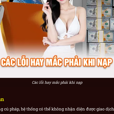
Các lỗi hay mắc phải khi nạp
ản
cú pháp, hệ thống có thể không nhận diện được giao dịch