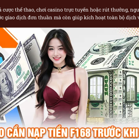
cược thể thao, chơi casino trực tuyến hoặc rút thưởng, ngư
ớc giao dịch đơn thuần mà còn giúp kích hoạt toàn bộ dịch 