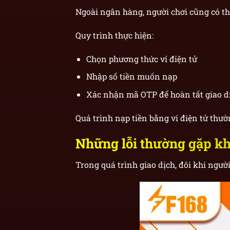
Ngoài ngân hàng, người chơi cũng có thể
Quy trình thực hiện:
Chọn phương thức ví điện tử
Nhập số tiền muốn nạp
Xác nhận mã OTP để hoàn tất giao d
Quá trình nạp tiền bằng ví điện tử thườ
Những lỗi thường gặp khi
Trong quá trình giao dịch, đôi khi người