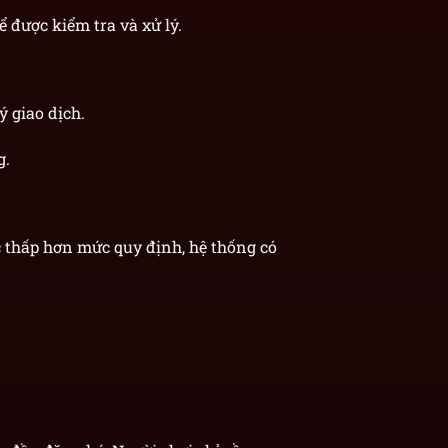
 được kiểm tra và xử lý.
 giao dịch.
g.
c thấp hơn mức quy định, hệ thống có