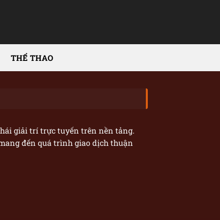
THỂ THAO
ái giải trí trực tuyến trên nền tảng.
mang đến quá trình giao dịch thuận