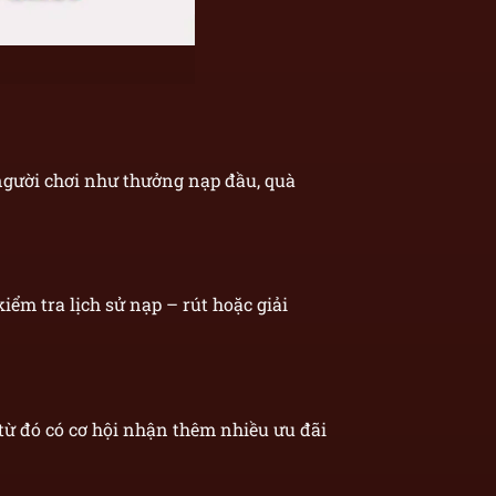
người chơi như thưởng nạp đầu, quà
iểm tra lịch sử nạp – rút hoặc giải
từ đó có cơ hội nhận thêm nhiều ưu đãi