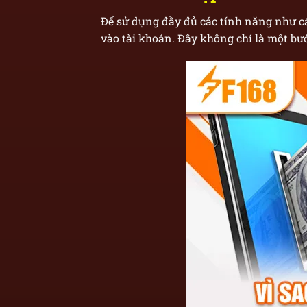
Để sử dụng đầy đủ các tính năng như cá 
vào tài khoản. Đây không chỉ là một bư